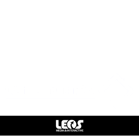
מערכות תשתית
פרטי התקשרות
052-5551909
just.solel@gmail.com
כתובת : ירושלים