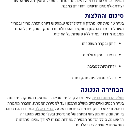
העיצוב שנמצאות בבנייה רגילה מתבטלות כמעט לחלוטין, מה שמאפשר
יצירת אלמנטים חדשים וייחודיים במבנה.
סיכום והמלצות
בנייה טרומית היא פתרון אידיאלי למי שמחפש דיור איכותי, מהיר ובמחיר
משתלם. בזכות התכנון המוקפד והטכנולוגיות המתקדמות, ניתן ליהנות
ממבנה מודרני ועמיד ללא פשרות על האיכות.
דיוק ובקרה משופרים
חיסכון בזמן ובעלויות
ידידותיות לסביבה
שילוב טכנולוגיות מתקדמות
הבחירה הנכונה
סולל הנדסה ובניה
היא חברה קבלנית מובילה בישראל, המעניקה פתרונות
בנייה חכמים ואיכותיים משלב התכנון ועד למסירת המפתח. החברה מתמחה
בניהול וביצוע פרויקטים מורכבים עם דגש על
בניית שלד
וגמר ברמה הגבוהה
ביותר. עם צוות מקצועי ומיומן של מהנדסים ובעלי מקצוע מהשורה
הראשונה, סולל הנדסה מבטיחה עמידות מבנית לאורך שנים ופתרונות
מותאמים אישית לצרכי הלקוח.