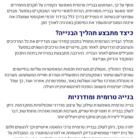
נוסף על כך, השימוש בבנייה טרומית מאפשר הקפדה על תקנים מחמירים
יותר מאשר בבנייה מסורתית, הודות לתנאי הייצור המבוקרים במפעל. מבנים
שמיוצרים בשיטה זו מצוידים בדרך כלל בבידוד תרמי ואקוסטי שמעלה את
איכות המגורים ומשפר את החיסכון באנרגיה לאורך זמן.
כיצד מתבצע תהליך הבנייה?
תהליך הבנייה הטרומית מתחיל בתכנון קפדני שבו מגדירים את כל המרכיבים
והעיצובים הנדרשים. לאחר מכן, מייצרים את הרכיבים השונים במפעל
ומובילים אותם לאתר הבנייה. ההרכבה מתבצעת במהירות בזכות התכנון
המוקפד והדיוק שבייצור.
במהלך התהליך, משולבים מערכות חכמות המאפשרות שליטה בחיישנים
שונים לשם שיפור האפקטיביות התפעולית ושדרוג חוויית המשתמש. מערכת
זו מנוהלת ממרכז שליטה ושולטת באור, טמפרטורות, אוורור ועוד, כך שכל
פעולה יומיומית פשוטה הופכת לאינטואיטיבית ויעילה.
בנייה טרומית ומודרניות
בנייה טרומית מאפשרת שילוב של עיצוב מודרני וטכנולוגיות מתקדמות. ניתן
לשלב בבנייה זו חומרים חדשניים, מערכות חכמות ואנרגיה מתחדשת, דבר
שמוביל ליצירת מבנים מתקדמים ויעילים יותר.
יתרה מכך, ניתן לשלב בבנייה טרומית צרכי התאמה אישיים וכך להגשים חלום
של בית ייחודי שמתאים בדיוק למשפחה או לפרט המתגורר בו. המגבלות על